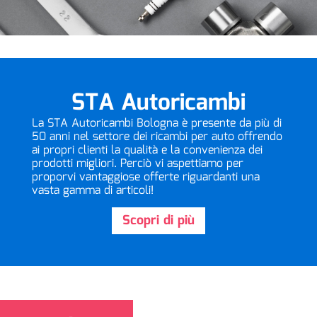
STA Autoricambi
La STA Autoricambi Bologna è presente da più di
50 anni nel settore dei ricambi per auto offrendo
ai propri clienti la qualità e la convenienza dei
prodotti migliori. Perciò vi aspettiamo per
proporvi vantaggiose offerte riguardanti una
vasta gamma di articoli!
Scopri di più